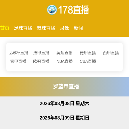
首页
足球直播
篮球直播
录像
新闻
世界杯直播
法甲直播
英超直播
德甲直播
西甲直播
意甲直播
欧冠直播
NBA直播
CBA直播
罗篮甲直播
2026年08月08日 星期六
2026年08月09日 星期日