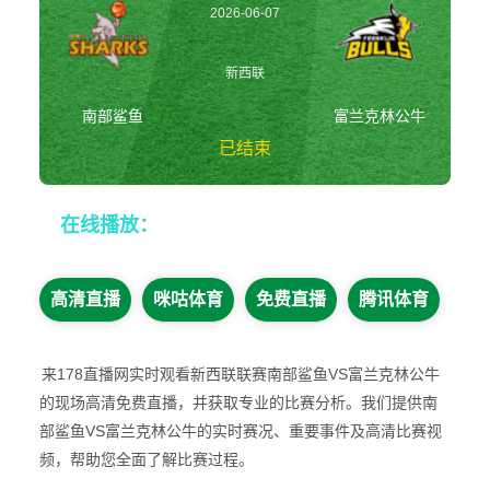
2026-06-07
14:00:00
新西联
南部鲨鱼
富兰克林公牛
已结束
南部鲨鱼vs富兰克
在线播放：
林公牛 新西联
高清直播
咪咕体育
免费直播
腾讯体育
来178直播网实时观看新西联联赛南部鲨鱼VS富兰克林公牛
的现场高清免费直播，并获取专业的比赛分析。我们提供南
部鲨鱼VS富兰克林公牛的实时赛况、重要事件及高清比赛视
频，帮助您全面了解比赛过程。