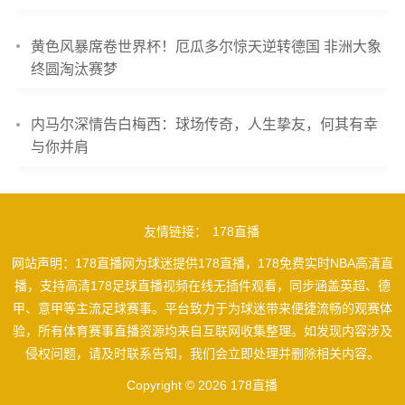
黄色风暴席卷世界杯！厄瓜多尔惊天逆转德国 非洲大象
终圆淘汰赛梦
内马尔深情告白梅西：球场传奇，人生挚友，何其有幸
与你并肩
友情链接：
178直播
网站声明：178直播网为球迷提供178直播，178免费实时NBA高清直
播，支持高清178足球直播视频在线无插件观看，同步涵盖英超、德
甲、意甲等主流足球赛事。平台致力于为球迷带来便捷流畅的观赛体
验，所有体育赛事直播资源均来自互联网收集整理。如发现内容涉及
侵权问题，请及时联系告知，我们会立即处理并删除相关内容。
Copyright © 2026 178直播