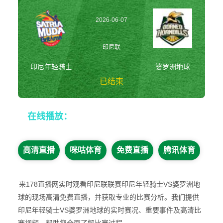
2026-06-07
20:00:00
印尼联
印尼年轻骑士
婆罗洲地球
已结束
印尼年轻骑士vs婆
在线播放：
罗洲地球 印尼联
高清直播
咪咕体育
免费直播
腾讯体育
来178直播网实时观看印尼联联赛印尼年轻骑士VS婆罗洲地
球的现场高清免费直播，并获取专业的比赛分析。我们提供
印尼年轻骑士VS婆罗洲地球的实时赛况、重要事件及高清比