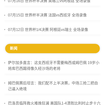
07月16日 世界杯半决赛 英格兰vs阿根廷 全场录像
07月15日 世界杯半决赛 法国vs西班牙 全场录像
07月12日 世界杯1/4决赛 阿根廷vs瑞士 全场录像
新闻
萨尔加多直言：这支西班牙不需要梅西或姆巴佩 19岁小
将库巴西踢得像久经沙场的老将
姆巴佩赛后坦言：我们配不上半决赛，中场三抢二把自
己逼入绝境
巴洛贡临阵救火难挽狂澜 美国队1-4溃败比利时止步十六