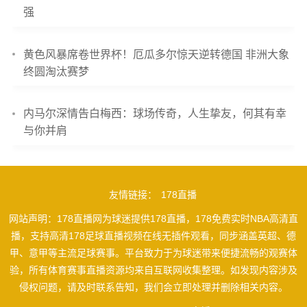
强
黄色风暴席卷世界杯！厄瓜多尔惊天逆转德国 非洲大象
终圆淘汰赛梦
内马尔深情告白梅西：球场传奇，人生挚友，何其有幸
与你并肩
友情链接：
178直播
网站声明：178直播网为球迷提供178直播，178免费实时NBA高清直
播，支持高清178足球直播视频在线无插件观看，同步涵盖英超、德
甲、意甲等主流足球赛事。平台致力于为球迷带来便捷流畅的观赛体
验，所有体育赛事直播资源均来自互联网收集整理。如发现内容涉及
侵权问题，请及时联系告知，我们会立即处理并删除相关内容。