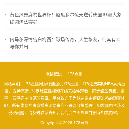
黄色风暴席卷世界杯！厄瓜多尔惊天逆转德国 非洲大象
终圆淘汰赛梦
内马尔深情告白梅西：球场传奇，人生挚友，何其有幸
与你并肩
友情链接：
178直播
网站声明：178直播网为球迷提供178直播，178免费实时NBA高清直
播，支持高清178足球直播视频在线无插件观看，同步涵盖英超、德
甲、意甲等主流足球赛事。平台致力于为球迷带来便捷流畅的观赛体
验，所有体育赛事直播资源均来自互联网收集整理。如发现内容涉及
侵权问题，请及时联系告知，我们会立即处理并删除相关内容。
Copyright © 2026 178直播