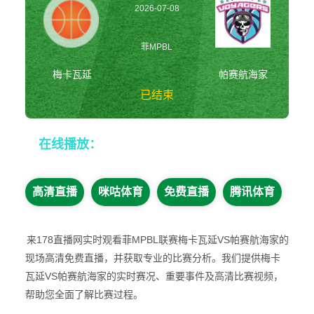
2026-07-08
20:00:00
菲MPBL
梅卡瓦延
帕赛航海家
已结束
梅卡瓦延vs帕赛航
在线播放：
海家 菲MPBL
高清直播
咪咕体育
免费直播
腾讯体育
来178直播网实时观看菲MPBL联赛梅卡瓦延VS帕赛航海家的
现场高清免费直播，并获取专业的比赛分析。我们提供梅卡
瓦延VS帕赛航海家的实时赛况、重要事件及高清比赛视频，
帮助您全面了解比赛过程。