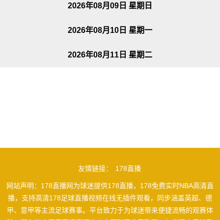
2026年08月09日 星期日
2026年08月10日 星期一
2026年08月11日 星期二
友情链接：
178直播
网站声明：178直播网为球迷提供178直播，178免费实时NBA高清直
播，支持高清178足球直播视频在线无插件观看，同步涵盖英超、德
甲、意甲等主流足球赛事。平台致力于为球迷带来便捷流畅的观赛体