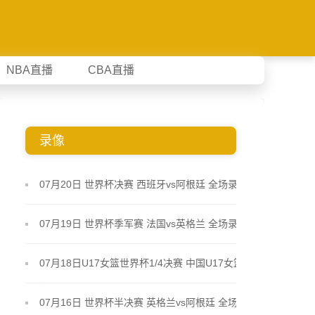
NBA直播
CBA直播
录像
07月20日 世界杯决赛 西班牙vs阿根廷 全场录像
07月19日 世界杯季军赛 法国vs英格兰 全场录像
07月18日U17女篮世界杯1/4决赛 中国U17女篮 - 加
拿大U17女篮 录像
07月16日 世界杯半决赛 英格兰vs阿根廷 全场录像