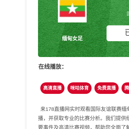
缅甸女足
在线播放：
高清直播
咪咕体育
免费直播
腾
来178直播网实时观看国际友谊联赛缅
播，并获取专业的比赛分析。我们提供
要事件及高清比赛视频，帮助您全面了