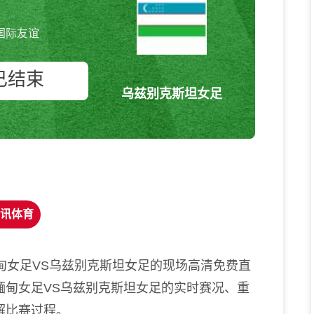
国际友谊
已结束
乌兹别克斯坦女足
缅甸女足vs乌兹别克斯坦女足 国
际友谊
讯体育
甸女足VS乌兹别克斯坦女足的现场高清免费直
缅甸女足VS乌兹别克斯坦女足的实时赛况、重
解比赛过程。