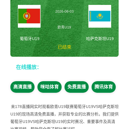
2026-06-03
17:00:00
欧青U19
葡萄牙U19
哈萨克斯坦U19
已结束
葡萄牙U19vs哈萨
在线播放：
克斯坦U19 欧青
U19
高清直播
咪咕体育
免费直播
腾讯体育
来178直播网实时观看欧青U19联赛葡萄牙U19VS哈萨克斯坦
U19的现场高清免费直播，并获取专业的比赛分析。我们提供
葡萄牙U19VS哈萨克斯坦U19的实时赛况、重要事件及高清