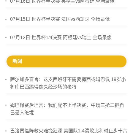
07月16日 世界杯半决赛 英格兰vs阿根廷 全场录像
07月15日 世界杯半决赛 法国vs西班牙 全场录像
07月12日 世界杯1/4决赛 阿根廷vs瑞士 全场录像
新闻
萨尔加多直言：这支西班牙不需要梅西或姆巴佩 19岁小
将库巴西踢得像久经沙场的老将
姆巴佩赛后坦言：我们配不上半决赛，中场三抢二把自
己逼入绝境
巴洛贡临阵救火难挽狂澜 美国队1-4溃败比利时止步十六