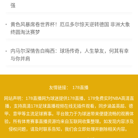
强
黄色风暴席卷世界杯！厄瓜多尔惊天逆转德国 非洲大象
终圆淘汰赛梦
内马尔深情告白梅西：球场传奇，人生挚友，何其有幸
与你并肩
友情链接：
178直播
网站声明：178直播网为球迷提供178直播，178免费实时NBA高清直
播，支持高清178足球直播视频在线无插件观看，同步涵盖英超、德
甲、意甲等主流足球赛事。平台致力于为球迷带来便捷流畅的观赛体
验，所有体育赛事直播资源均来自互联网收集整理。如发现内容涉及
侵权问题，请及时联系告知，我们会立即处理并删除相关内容。