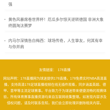
强
黄色风暴席卷世界杯！厄瓜多尔惊天逆转德国 非洲大象
终圆淘汰赛梦
内马尔深情告白梅西：球场传奇，人生挚友，何其有幸
与你并肩
友情链接：
178直播
网站声明：178直播网为球迷提供178直播，178免费实时NBA高清直
播，支持高清178足球直播视频在线无插件观看，同步涵盖英超、德
甲、意甲等主流足球赛事。平台致力于为球迷带来便捷流畅的观赛体
验，所有体育赛事直播资源均来自互联网收集整理。如发现内容涉及
侵权问题，请及时联系告知，我们会立即处理并删除相关内容。