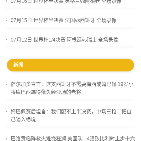
07月16日 世界杯半决赛 英格兰vs阿根廷 全场录像
07月15日 世界杯半决赛 法国vs西班牙 全场录像
07月12日 世界杯1/4决赛 阿根廷vs瑞士 全场录像
新闻
萨尔加多直言：这支西班牙不需要梅西或姆巴佩 19岁小
将库巴西踢得像久经沙场的老将
姆巴佩赛后坦言：我们配不上半决赛，中场三抢二把自
己逼入绝境
巴洛贡临阵救火难挽狂澜 美国队1-4溃败比利时止步十六