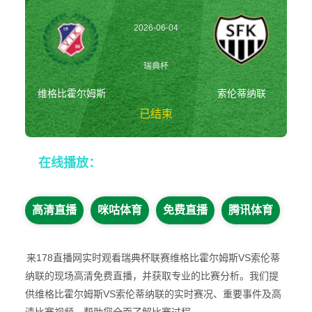
2026-06-04
01:00:00
瑞典杯
维格比霍尔姆斯
索伦蒂纳联
已结束
维格比霍尔姆斯vs
在线播放：
索伦蒂纳联 瑞典
杯
高清直播
咪咕体育
免费直播
腾讯体育
来178直播网实时观看瑞典杯联赛维格比霍尔姆斯VS索伦蒂
纳联的现场高清免费直播，并获取专业的比赛分析。我们提
供维格比霍尔姆斯VS索伦蒂纳联的实时赛况、重要事件及高