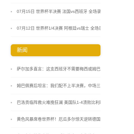
07月15日 世界杯半决赛 法国vs西班牙 全场录像
07月12日 世界杯1/4决赛 阿根廷vs瑞士 全场录像
新闻
萨尔加多直言：这支西班牙不需要梅西或姆巴佩 19岁
小将库巴西踢得像久经沙场的老将
姆巴佩赛后坦言：我们配不上半决赛，中场三抢二把
自己逼入绝境
巴洛贡临阵救火难挽狂澜 美国队1-4溃败比利时止步
十六强
黄色风暴席卷世界杯！厄瓜多尔惊天逆转德国 非洲大
象终圆淘汰赛梦