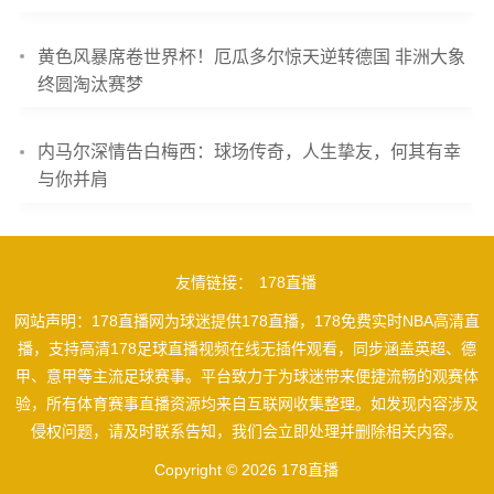
黄色风暴席卷世界杯！厄瓜多尔惊天逆转德国 非洲大象
终圆淘汰赛梦
内马尔深情告白梅西：球场传奇，人生挚友，何其有幸
与你并肩
友情链接：
178直播
网站声明：178直播网为球迷提供178直播，178免费实时NBA高清直
播，支持高清178足球直播视频在线无插件观看，同步涵盖英超、德
甲、意甲等主流足球赛事。平台致力于为球迷带来便捷流畅的观赛体
验，所有体育赛事直播资源均来自互联网收集整理。如发现内容涉及
侵权问题，请及时联系告知，我们会立即处理并删除相关内容。
Copyright © 2026 178直播