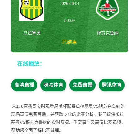
2026-06-04
04:30:00
厄瓜杯
瓜拉塞奥
穆苏克鲁纳
已结束
瓜拉塞奥vs穆苏克
在线播放：
鲁纳 厄瓜杯
高清直播
咪咕体育
免费直播
腾讯体育
来178直播网实时观看厄瓜杯联赛瓜拉塞奥VS穆苏克鲁纳的
现场高清免费直播，并获取专业的比赛分析。我们提供瓜拉
塞奥VS穆苏克鲁纳的实时赛况、重要事件及高清比赛视频，
帮助您全面了解比赛过程。