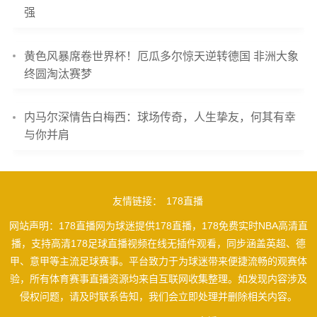
强
黄色风暴席卷世界杯！厄瓜多尔惊天逆转德国 非洲大象
终圆淘汰赛梦
内马尔深情告白梅西：球场传奇，人生挚友，何其有幸
与你并肩
友情链接：
178直播
网站声明：178直播网为球迷提供178直播，178免费实时NBA高清直
播，支持高清178足球直播视频在线无插件观看，同步涵盖英超、德
甲、意甲等主流足球赛事。平台致力于为球迷带来便捷流畅的观赛体
验，所有体育赛事直播资源均来自互联网收集整理。如发现内容涉及
侵权问题，请及时联系告知，我们会立即处理并删除相关内容。