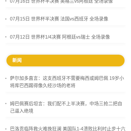
07月16日 世界杯半决赛 英格兰vs阿根廷 全场录像
07月15日 世界杯半决赛 法国vs西班牙 全场录像
07月12日 世界杯1/4决赛 阿根廷vs瑞士 全场录像
新闻
萨尔加多直言：这支西班牙不需要梅西或姆巴佩 19岁小
将库巴西踢得像久经沙场的老将
姆巴佩赛后坦言：我们配不上半决赛，中场三抢二把自
己逼入绝境
巴洛贡临阵救火难挽狂澜 美国队1-4溃败比利时止步十六