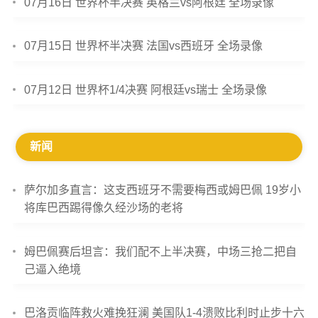
07月16日 世界杯半决赛 英格兰vs阿根廷 全场录像
07月15日 世界杯半决赛 法国vs西班牙 全场录像
07月12日 世界杯1/4决赛 阿根廷vs瑞士 全场录像
新闻
萨尔加多直言：这支西班牙不需要梅西或姆巴佩 19岁小
将库巴西踢得像久经沙场的老将
姆巴佩赛后坦言：我们配不上半决赛，中场三抢二把自
己逼入绝境
巴洛贡临阵救火难挽狂澜 美国队1-4溃败比利时止步十六