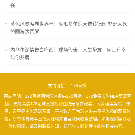
强
黄色风暴席卷世界杯！厄瓜多尔惊天逆转德国 非洲大象
终圆淘汰赛梦
内马尔深情告白梅西：球场传奇，人生挚友，何其有幸
与你并肩
友情链接：
178直播
网站声明：178直播网为球迷提供178直播，178免费实时NBA高清直
播，支持高清178足球直播视频在线无插件观看，同步涵盖英超、德
甲、意甲等主流足球赛事。平台致力于为球迷带来便捷流畅的观赛体
验，所有体育赛事直播资源均来自互联网收集整理。如发现内容涉及
侵权问题，请及时联系告知，我们会立即处理并删除相关内容。