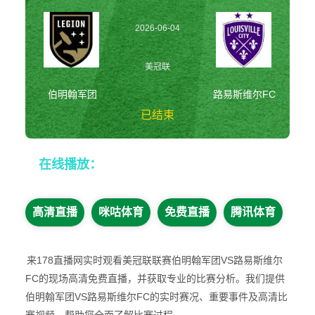
2026-06-04
08:05:00
美冠联
伯明翰军团
路易斯维尔FC
已结束
伯明翰军团vs路易
在线播放：
斯维尔FC 美冠联
高清直播
咪咕体育
免费直播
腾讯体育
来178直播网实时观看美冠联联赛伯明翰军团VS路易斯维尔
FC的现场高清免费直播，并获取专业的比赛分析。我们提供
伯明翰军团VS路易斯维尔FC的实时赛况、重要事件及高清比