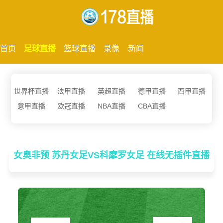
首页
足球直播
篮球直播
录像
新闻
世界杯直播
法甲直播
英超直播
德甲直播
西甲直播
意甲直播
欧冠直播
NBA直播
CBA直播
女奥非预 苏丹女足VS科摩罗女足 在线无插件直播