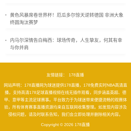
黄色风暴席卷世界杯！厄瓜多尔惊天逆转德国 非洲大象
终圆淘汰赛梦
内马尔深情告白梅西：球场传奇，人生挚友，何其有幸
与你并肩
友情链接：
178直播
网站声明：178直播网为球迷提供178直播，178免费实时NBA高清直
播，支持高清178足球直播视频在线无插件观看，同步涵盖英超、德
甲、意甲等主流足球赛事。平台致力于为球迷带来便捷流畅的观赛体
验，所有体育赛事直播资源均来自互联网收集整理。如发现内容涉及
侵权问题，请及时联系告知，我们会立即处理并删除相关内容。
Copyright © 2026 178直播