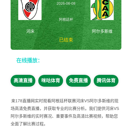
2026-06-08
04:00:00
阿根廷杯
河床
阿尔多斯维
已结束
河床vs阿尔多斯维
在线播放：
阿根廷杯
高清直播
咪咕体育
免费直播
腾讯体育
来178直播网实时观看阿根廷杯联赛河床VS阿尔多斯维的现
场高清免费直播，并获取专业的比赛分析。我们提供河床VS
阿尔多斯维的实时赛况、重要事件及高清比赛视频，帮助您
全面了解比赛过程。