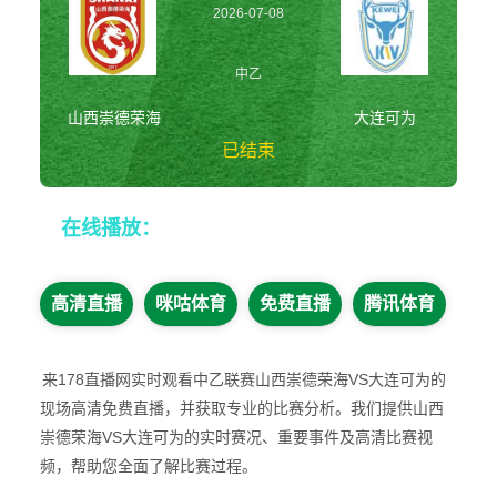
2026-07-08
16:00:00
中乙
山西崇德荣海
大连可为
已结束
山西崇德荣海vs大
在线播放：
连可为 中乙
高清直播
咪咕体育
免费直播
腾讯体育
来178直播网实时观看中乙联赛山西崇德荣海VS大连可为的
现场高清免费直播，并获取专业的比赛分析。我们提供山西
崇德荣海VS大连可为的实时赛况、重要事件及高清比赛视
频，帮助您全面了解比赛过程。