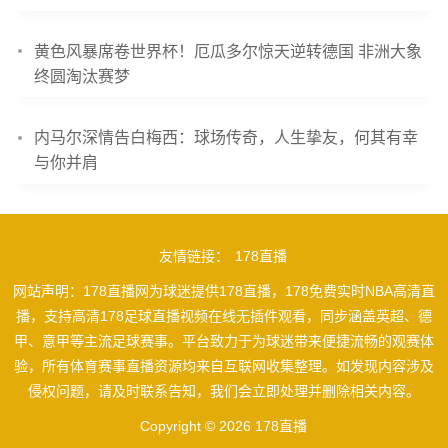
黄色风暴席卷世界杯！厄瓜多尔惊天逆转德国 非洲大象
终圆淘汰赛梦
内马尔深情告白梅西：球场传奇，人生挚友，何其有幸
与你并肩
友情链接：
178直播
网站声明：178直播网为球迷提供178直播，178免费实时NBA高清直
播，支持高清178足球直播视频在线无插件观看，同步涵盖英超、德
甲、意甲等主流足球赛事。平台致力于为球迷带来便捷流畅的观赛体
验，所有体育赛事直播资源均来自互联网收集整理。如发现内容涉及
侵权问题，请及时联系告知，我们会立即处理并删除相关内容。
Copyright © 2026 178直播