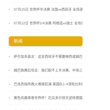
07月15日 世界杯半决赛 法国vs西班牙 全场录像
07月12日 世界杯1/4决赛 阿根廷vs瑞士 全场录像
新闻
萨尔加多直言：这支西班牙不需要梅西或姆巴佩 19岁
小将库巴西踢得像久经沙场的老将
姆巴佩赛后坦言：我们配不上半决赛，中场三抢二把
自己逼入绝境
巴洛贡临阵救火难挽狂澜 美国队1-4溃败比利时止步
十六强
黄色风暴席卷世界杯！厄瓜多尔惊天逆转德国 非洲大
象终圆淘汰赛梦