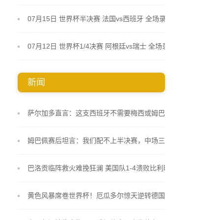
07月15日 世界杯半决赛 法国vs西班牙 全场录像
07月12日 世界杯1/4决赛 阿根廷vs瑞士 全场录像
新闻
萨尔加多直言：这支西班牙不需要梅西或姆巴佩 19岁
小将库巴西踢得像久经沙场的老将
姆巴佩赛后坦言：我们配不上半决赛，中场三抢二把
自己逼入绝境
巴洛贡临阵救火难挽狂澜 美国队1-4溃败比利时止步
十六强
黄色风暴席卷世界杯！厄瓜多尔惊天逆转德国 非洲大
象终圆淘汰赛梦