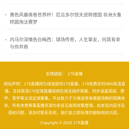
黄色风暴席卷世界杯！厄瓜多尔惊天逆转德国 非洲大象
终圆淘汰赛梦
内马尔深情告白梅西：球场传奇，人生挚友，何其有幸
与你并肩
友情链接：
178直播
网站声明：178直播网为球迷提供178直播，178免费实时NBA高清直
播，支持高清178足球直播视频在线无插件观看，同步涵盖英超、德
甲、意甲等主流足球赛事。平台致力于为球迷带来便捷流畅的观赛体
验，所有体育赛事直播资源均来自互联网收集整理。如发现内容涉及
侵权问题，请及时联系告知，我们会立即处理并删除相关内容。
Copyright © 2026 178直播