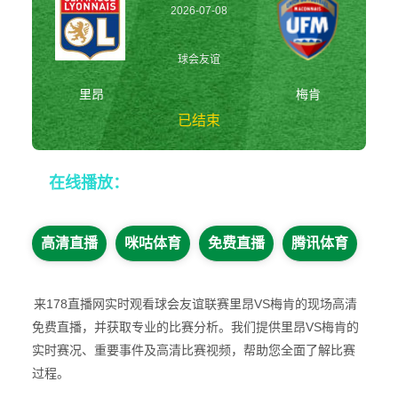
2026-07-08
16:30:00
球会友谊
里昂
梅肯
已结束
里昂vs梅肯 球会
在线播放：
友谊
高清直播
咪咕体育
免费直播
腾讯体育
来178直播网实时观看球会友谊联赛里昂VS梅肯的现场高清
免费直播，并获取专业的比赛分析。我们提供里昂VS梅肯的
实时赛况、重要事件及高清比赛视频，帮助您全面了解比赛
过程。