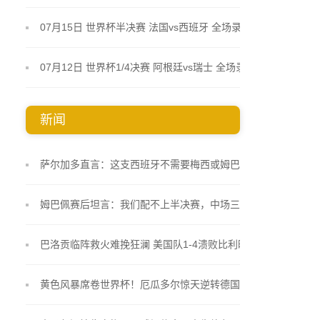
07月15日 世界杯半决赛 法国vs西班牙 全场录像
07月12日 世界杯1/4决赛 阿根廷vs瑞士 全场录像
新闻
萨尔加多直言：这支西班牙不需要梅西或姆巴佩 19岁
小将库巴西踢得像久经沙场的老将
姆巴佩赛后坦言：我们配不上半决赛，中场三抢二把
自己逼入绝境
巴洛贡临阵救火难挽狂澜 美国队1-4溃败比利时止步
十六强
黄色风暴席卷世界杯！厄瓜多尔惊天逆转德国 非洲大
象终圆淘汰赛梦