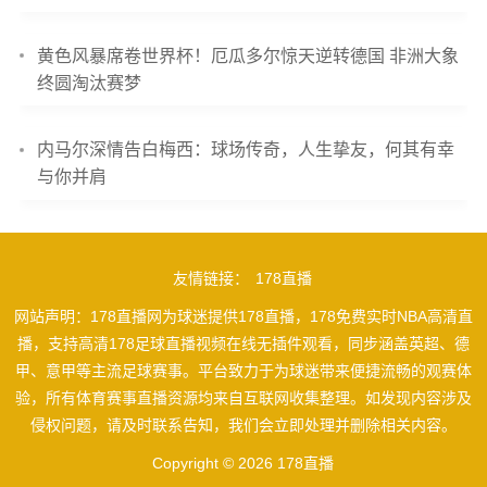
黄色风暴席卷世界杯！厄瓜多尔惊天逆转德国 非洲大象
终圆淘汰赛梦
内马尔深情告白梅西：球场传奇，人生挚友，何其有幸
与你并肩
友情链接：
178直播
网站声明：178直播网为球迷提供178直播，178免费实时NBA高清直
播，支持高清178足球直播视频在线无插件观看，同步涵盖英超、德
甲、意甲等主流足球赛事。平台致力于为球迷带来便捷流畅的观赛体
验，所有体育赛事直播资源均来自互联网收集整理。如发现内容涉及
侵权问题，请及时联系告知，我们会立即处理并删除相关内容。
Copyright © 2026 178直播