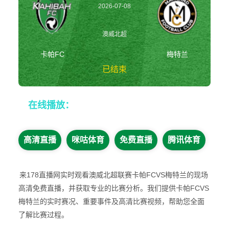
2026-07-08
18:00:00
澳威北超
卡帕FC
梅特兰
已结束
卡帕FCvs梅特兰
在线播放：
澳威北超
高清直播
咪咕体育
免费直播
腾讯体育
来178直播网实时观看澳威北超联赛卡帕FCVS梅特兰的现场
高清免费直播，并获取专业的比赛分析。我们提供卡帕FCVS
梅特兰的实时赛况、重要事件及高清比赛视频，帮助您全面
了解比赛过程。