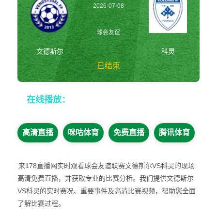
2026-07-08
20:00:00
球会友谊
文德斯尔
科灵
已结束
文德斯尔vs科灵
在线播放：
球会友谊
高清直播
咪咕体育
免费直播
腾讯体育
来178直播网实时观看球会友谊联赛文德斯尔VS科灵的现场
高清免费直播，并获取专业的比赛分析。我们提供文德斯尔
VS科灵的实时赛况、重要事件及高清比赛视频，帮助您全面
了解比赛过程。