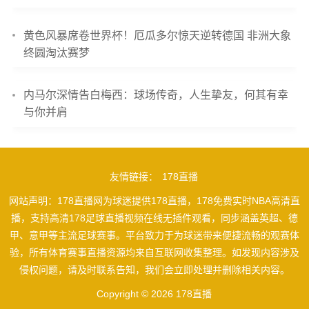
黄色风暴席卷世界杯！厄瓜多尔惊天逆转德国 非洲大象
终圆淘汰赛梦
内马尔深情告白梅西：球场传奇，人生挚友，何其有幸
与你并肩
友情链接：
178直播
网站声明：178直播网为球迷提供178直播，178免费实时NBA高清直
播，支持高清178足球直播视频在线无插件观看，同步涵盖英超、德
甲、意甲等主流足球赛事。平台致力于为球迷带来便捷流畅的观赛体
验，所有体育赛事直播资源均来自互联网收集整理。如发现内容涉及
侵权问题，请及时联系告知，我们会立即处理并删除相关内容。
Copyright © 2026 178直播