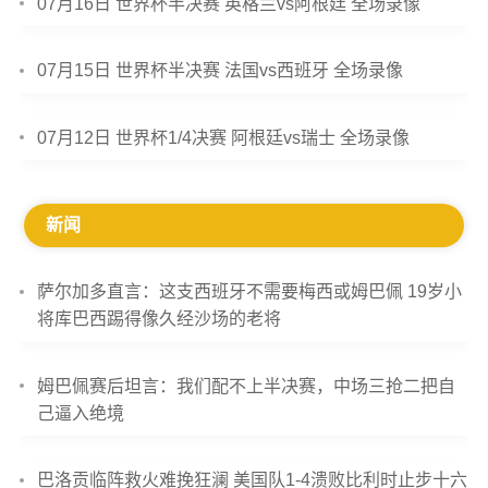
07月16日 世界杯半决赛 英格兰vs阿根廷 全场录像
07月15日 世界杯半决赛 法国vs西班牙 全场录像
07月12日 世界杯1/4决赛 阿根廷vs瑞士 全场录像
新闻
萨尔加多直言：这支西班牙不需要梅西或姆巴佩 19岁小
将库巴西踢得像久经沙场的老将
姆巴佩赛后坦言：我们配不上半决赛，中场三抢二把自
己逼入绝境
巴洛贡临阵救火难挽狂澜 美国队1-4溃败比利时止步十六