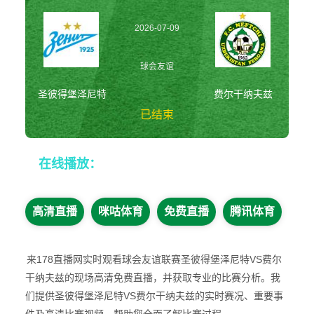
2026-07-09
00:00:00
球会友谊
圣彼得堡泽尼特
费尔干纳夫兹
已结束
圣彼得堡泽尼特vs
在线播放：
费尔干纳夫兹 球
会友谊
高清直播
咪咕体育
免费直播
腾讯体育
来178直播网实时观看球会友谊联赛圣彼得堡泽尼特VS费尔
干纳夫兹的现场高清免费直播，并获取专业的比赛分析。我
们提供圣彼得堡泽尼特VS费尔干纳夫兹的实时赛况、重要事