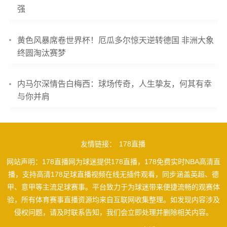
强
黄色风暴席卷世界杯！厄瓜多尔惊天逆转德国 非洲大象
终圆淘汰赛梦
内马尔深情告白梅西：球场传奇，人生挚友，何其有幸
与你并肩
友情链接：
178直播
网站声明：178直播网为球迷提供178直播，178免费实时NBA高清直
播，支持高清178足球直播视频在线无插件观看，同步涵盖英超、德
甲、意甲等主流足球赛事。平台致力于为球迷带来便捷流畅的观赛体
验，所有体育赛事直播资源均来自互联网收集整理。如发现内容涉及
侵权问题，请及时联系告知，我们会立即处理并删除相关内容。