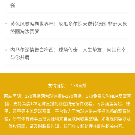
强
黄色风暴席卷世界杯！厄瓜多尔惊天逆转德国 非洲大象
终圆淘汰赛梦
内马尔深情告白梅西：球场传奇，人生挚友，何其有幸
与你并肩
友情链接：
178直播
网站声明：178直播网为球迷提供178直播，178免费实时NBA高清直
播，支持高清178足球直播视频在线无插件观看，同步涵盖英超、德
甲、意甲等主流足球赛事。平台致力于为球迷带来便捷流畅的观赛体
验，所有体育赛事直播资源均来自互联网收集整理。如发现内容涉及
侵权问题，请及时联系告知，我们会立即处理并删除相关内容。