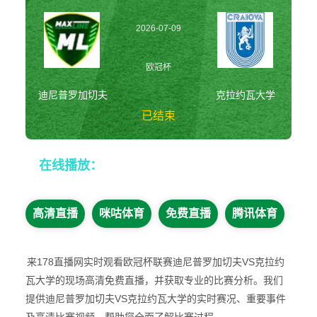
2026-07-09
01:00:00
欧冠杯
迪尼普罗加切夫
克拉约瓦大学
已结束
迪尼普罗加切夫vs
在线播放：
克拉约瓦大学 欧
冠杯
高清直播
咪咕体育
免费直播
腾讯体育
来178直播网实时观看欧冠杯联赛迪尼普罗加切夫VS克拉约
瓦大学的现场高清免费直播，并获取专业的比赛分析。我们
提供迪尼普罗加切夫VS克拉约瓦大学的实时赛况、重要事件