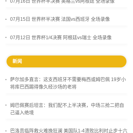
07月16日 世界杯半决赛 英格兰vs阿根廷 全场录像
07月15日 世界杯半决赛 法国vs西班牙 全场录像
07月12日 世界杯1/4决赛 阿根廷vs瑞士 全场录像
新闻
萨尔加多直言：这支西班牙不需要梅西或姆巴佩 19岁小
将库巴西踢得像久经沙场的老将
姆巴佩赛后坦言：我们配不上半决赛，中场三抢二把自
己逼入绝境
巴洛贡临阵救火难挽狂澜 美国队1-4溃败比利时止步十六