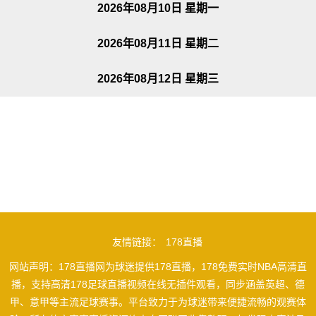
2026年08月10日 星期一
2026年08月11日 星期二
2026年08月12日 星期三
友情链接：
178直播
网站声明：178直播网为球迷提供178直播，178免费实时NBA高清直
播，支持高清178足球直播视频在线无插件观看，同步涵盖英超、德
甲、意甲等主流足球赛事。平台致力于为球迷带来便捷流畅的观赛体