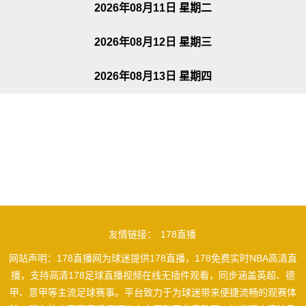
2026年08月11日 星期二
2026年08月12日 星期三
2026年08月13日 星期四
友情链接：
178直播
网站声明：178直播网为球迷提供178直播，178免费实时NBA高清直
播，支持高清178足球直播视频在线无插件观看，同步涵盖英超、德
甲、意甲等主流足球赛事。平台致力于为球迷带来便捷流畅的观赛体