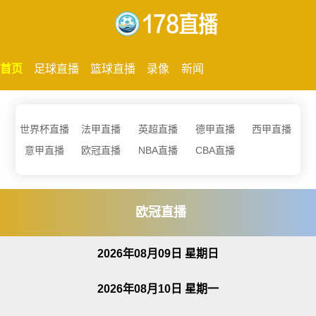
首页
足球直播
篮球直播
录像
新闻
世界杯直播
法甲直播
英超直播
德甲直播
西甲直播
意甲直播
欧冠直播
NBA直播
CBA直播
欧冠直播
2026年08月09日 星期日
2026年08月10日 星期一