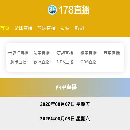
首页
足球直播
篮球直播
录像
新闻
世界杯直播
法甲直播
英超直播
德甲直播
西甲直播
意甲直播
欧冠直播
NBA直播
CBA直播
西甲直播
2026年08月07日 星期五
2026年08月08日 星期六