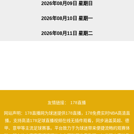
2026年08月09日 星期日
2026年08月10日 星期一
2026年08月11日 星期二
友情链接：
178直播
网站声明：178直播网为球迷提供178直播，178免费实时NBA高清直
播，支持高清178足球直播视频在线无插件观看，同步涵盖英超、德
甲、意甲等主流足球赛事。平台致力于为球迷带来便捷流畅的观赛体