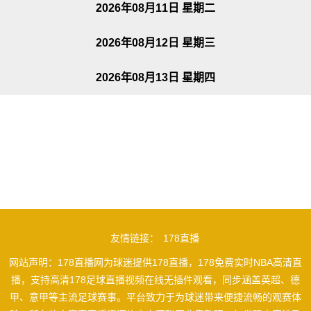
2026年08月11日 星期二
2026年08月12日 星期三
2026年08月13日 星期四
友情链接：
178直播
网站声明：178直播网为球迷提供178直播，178免费实时NBA高清直
播，支持高清178足球直播视频在线无插件观看，同步涵盖英超、德
甲、意甲等主流足球赛事。平台致力于为球迷带来便捷流畅的观赛体